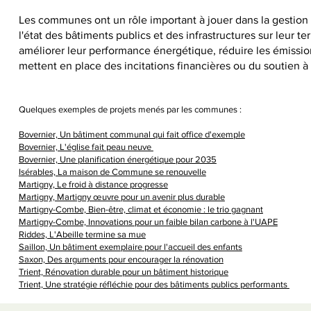
Les communes ont un rôle important à jouer dans la gestion du
l'état des bâtiments publics et des infrastructures sur leur te
améliorer leur performance énergétique, réduire les émission
mettent en place des incitations financières ou du soutien à
Quelques exemples de projets menés par les communes :
Bovernier, Un bâtiment communal qui fait office d'exemple
Bovernier, L'église fait peau neuve
Bovernier, Une planification énergétique pour 2035
Isérables, La maison de Commune se renouvelle
Martigny, Le froid à distance progresse
Martigny, Martigny œuvre pour un avenir plus durable
Martigny-Combe, Bien-être, climat et économie : le trio gagnant
Martigny-Combe, Innovations pour un faible bilan carbone à l'UAPE
Riddes, L'Abeille termine sa mue
Saillon, Un bâtiment exemplaire pour l'accueil des enfants
Saxon, Des arguments pour encourager la rénovation
Trient, Rénovation durable pour un bâtiment historique
Trient, Une stratégie réfléchie pour des bâtiments publics performants