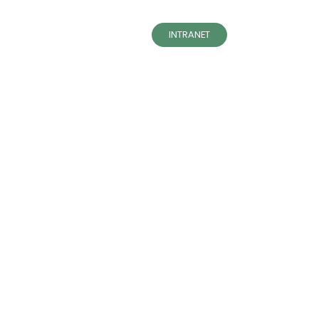
INTRANET